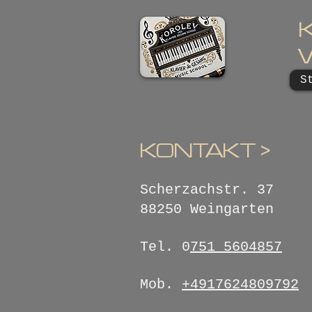
K
S
KONTAKT >
Scherzachstr. 37
88250 Weingarten
Tel. 0
751 5604857
Mob.
+4917624809792